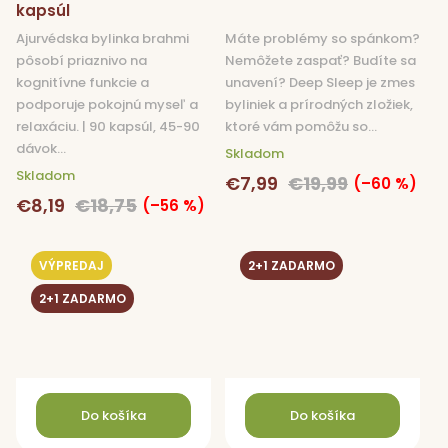
kapsúl
Ajurvédska bylinka brahmi
Máte problémy so spánkom?
pôsobí priaznivo na
Nemôžete zaspať? Budíte sa
kognitívne funkcie a
unavení? Deep Sleep je zmes
podporuje pokojnú myseľ a
byliniek a prírodných zložiek,
relaxáciu. | 90 kapsúl, 45-90
ktoré vám pomôžu so...
dávok...
Skladom
Skladom
€7,99
€19,99
(–60 %)
€8,19
€18,75
(–56 %)
VÝPREDAJ
2+1 ZADARMO
2+1 ZADARMO
Do košíka
Do košíka