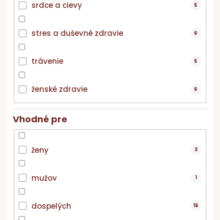
srdce a cievy
5
stres a duševné zdravie
6
trávenie
5
ženské zdravie
6
Vhodné pre
ženy
3
mužov
1
dospelých
16