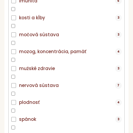
imunita
6
kosti a kĺby
3
močová sústava
3
mozog, koncentrácia, pamäť
4
mužské zdravie
3
nervová sústava
7
plodnosť
4
spánok
3