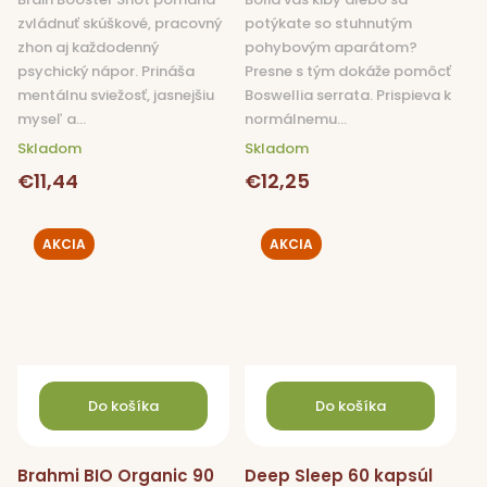
zvládnuť skúškové, pracovný
potýkate so stuhnutým
zhon aj každodenný
pohybovým aparátom?
psychický nápor. Prináša
Presne s tým dokáže pomôcť
mentálnu sviežosť, jasnejšiu
Boswellia serrata. Prispieva k
myseľ a...
normálnemu...
Skladom
Skladom
€11,44
€12,25
AKCIA
AKCIA
Do košíka
Do košíka
Brahmi BIO Organic 90
Deep Sleep 60 kapsúl