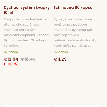
Dýchací systém kvapky
Echinacea 60 kapsúl
10 ml
Podporte normálnu funkciu
Bylina, ktorá sa tradične
dýchacieho systému a
používa pre podporu
imunitu s prírodnými
imunitného systému. Má
olejovými kvapkami Blendea
protizápalové a
Dýchací systém. Obsahujú
antimikrobiálne vlastnosti,
komplex...
ktoré môžu pomáhať v...
Skladom
Skladom
€12,94
€18,49
€11,29
(–30 %)