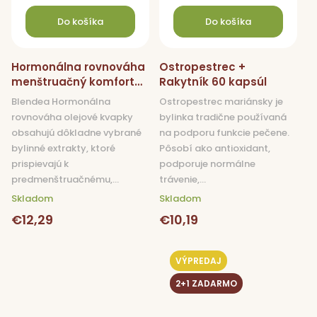
Do košíka
Do košíka
Hormonálna rovnováha
Ostropestrec +
menštruačný komfort
Rakytník 60 kapsúl
kvapky 10 ml
Blendea Hormonálna
Ostropestrec mariánsky je
rovnováha olejové kvapky
bylinka tradične používaná
obsahujú dôkladne vybrané
na podporu funkcie pečene.
bylinné extrakty, ktoré
Pôsobí ako antioxidant,
prispievajú k
podporuje normálne
predmenštruačnému,...
trávenie,...
Skladom
Skladom
€12,29
€10,19
VÝPREDAJ
2+1 ZADARMO