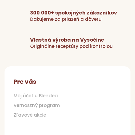
y
v
300 000+ spokojných zákazníkov
ý
Ďakujeme za priazeň a dôveru
p
i
s
u
Vlastná výroba na Vysočine
Originálne receptúry pod kontrolou
Z
á
p
Pre vás
ä
t
Môj účet u Blendea
i
Vernostný program
e
Zľavové akcie