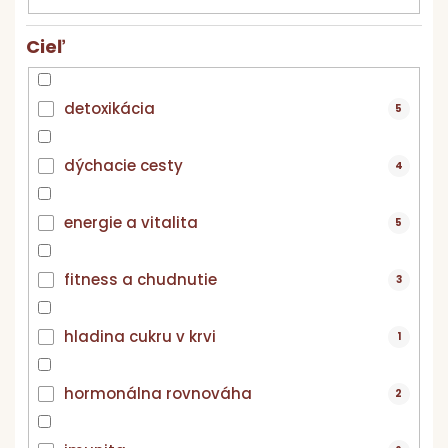
k
t
Cieľ
o
v
detoxikácia
5
dýchacie cesty
4
energie a vitalita
5
fitness a chudnutie
3
hladina cukru v krvi
1
hormonálna rovnováha
2