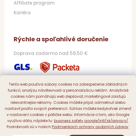
Affiliate program
Kariéra
Rýchle a spoľahlivé doručenie
Doprava zadarmo nad 59,50 €
Tento web používa súbory cookies na zabezpečenie základných
funkcií, analýzu návštevnosti a personalizáciu reklám. Analytické
Pohodlná a bezpečná platba
cookies nám pomáhajú web zlepšovať, marketingové zaisťujú
relevantnejšie reklamy. Cookies môžete prijať, odmietnuť alebo
Online, prevodom či dobierkou
nastaviť podľa svojich preferencií. Súhlas môžete kedykoľvek zmeniť
v nastavení cookies v pätičke webu. Informácie o tom, ako Google
využíva dáta, nájdete tu:
business.safety.google/intl/sk/privacy/
.
Podrobnosti sú v našich
Podmienkach ochrany osobných údajov
.