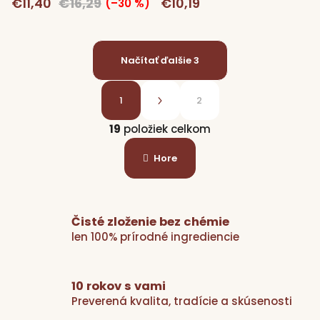
€11,40
€16,29
€10,19
(–30 %)
Načítať ďalšie 3
S
t
1
2
r
O
á
19
položiek celkom
v
n
l
k
Hore
á
o
d
v
a
a
n
c
Čisté zloženie bez chémie
i
i
e
len 100% prírodné ingrediencie
e
p
r
10 rokov s vami
v
Preverená kvalita, tradície a skúsenosti
k