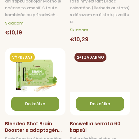
v
ani štipku pokoja? Možno je
rastlinný extrakt Dráča
načase to zmeniť. S touto
osinatého (Berberis aristata)
kombináciou prírodných...
s dôrazom na čistotu, kvalitu
a...
Skladom
Skladom
€10,19
€10,29
VÝPREDAJ
2+1 ZADARMO
Do košíka
Do košíka
Blendea Shot Brain
Boswellia serrata 60
Booster s adaptogénmi
kapsúl
25 ml
Brain Booster Shot pomáha
Bolia vás kĺby alebo sa