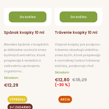
Do košíka
Do košíka
Spánok kvapky 10 ml
Trávenie kvapky 10 ml
Blendea Spánok v kvapkách
Olejové kvapky pre podporu
je dôkladne vyvinutá zmes
trávenia obsahujú unikátnu
bylinných extraktov, ktoré
zmes bylín, ktoré prispievajú
prispievajú k relaxácii a
k normálnej funkcii tráviacej
celkovému upokojeniu
sústavy, podporujú chuť...
organizmu...
Skladom
Skladom
€12,80
€18,29
€12,29
(–30 %)
VÝPREDAJ
AKCIA
2+1 ZADARMO