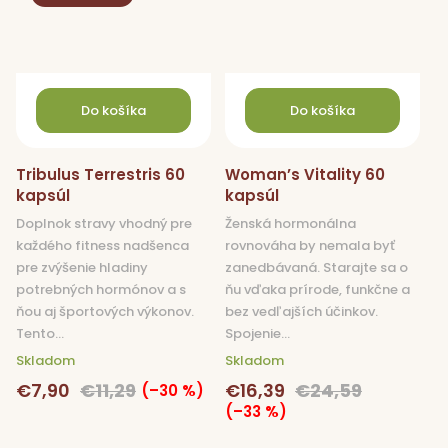
Do košíka
Do košíka
Tribulus Terrestris 60
Woman’s Vitality 60
kapsúl
kapsúl
Doplnok stravy vhodný pre
Ženská hormonálna
každého fitness nadšenca
rovnováha by nemala byť
pre zvýšenie hladiny
zanedbávaná. Starajte sa o
potrebných hormónov a s
ňu vďaka prírode, funkčne a
ňou aj športových výkonov.
bez vedľajších účinkov.
Tento...
Spojenie...
Skladom
Skladom
€7,90
€11,29
€16,39
€24,59
(–30 %)
(–33 %)