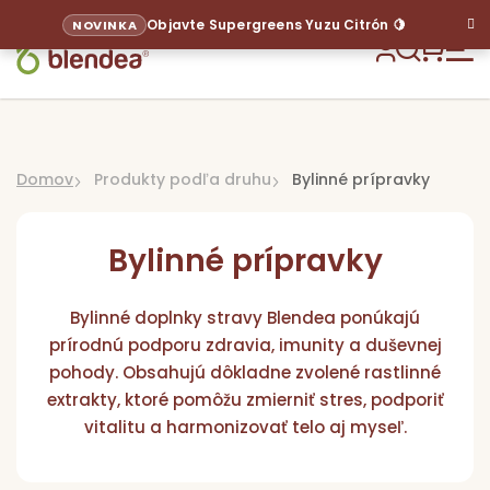
Prejsť
Objavte Supergreens Yuzu Citrón 🍋
NOVINKA
na
obsah
Hľadať
NÁKU
KOŠÍ
Domov
Produkty podľa druhu
Bylinné prípravky
Bylinné prípravky
Bylinné doplnky stravy Blendea ponúkajú
prírodnú podporu zdravia, imunity a duševnej
Sup
pohody. Obsahujú dôkladne zvolené rastlinné
extrakty, ktoré pomôžu zmierniť stres, podporiť
Pr
vitalitu a harmonizovať telo aj myseľ.
p
ci