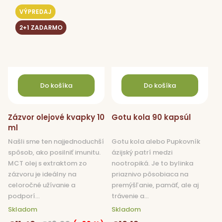
VÝPREDAJ
2+1 ZADARMO
Do košíka
Do košíka
Zázvor olejové kvapky 10
Gotu kola 90 kapsúl
ml
Našli sme ten najjednoduchší
Gotu kola alebo Pupkovník
spôsob, ako posilniť imunitu.
ázijský patrí medzi
MCT olej s extraktom zo
nootropiká. Je to bylinka
zázvoru je ideálny na
priaznivo pôsobiaca na
celoročné užívanie a
premýšľanie, pamäť, ale aj
podporí...
trávenie a...
Skladom
Skladom