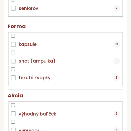
seniorov
2
Forma
kapsule
13
shot (ampulka)
1
tekuté kvapky
5
Akcia
výhodný balíček
2
výpredaj
5