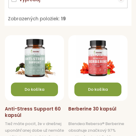
Zobrazených položiek:
19
V
ý
p
i
s
p
r
o
Do košíka
Do košíka
d
u
Anti-Stress Support 60
Berberine 30 kapsúl
k
kapsúl
t
Tiež máte pocit, že v dnešnej
Blendea Rebersa® Berberine
o
uponáhľanej dobe už nemáte
obsahuje značkový 97%