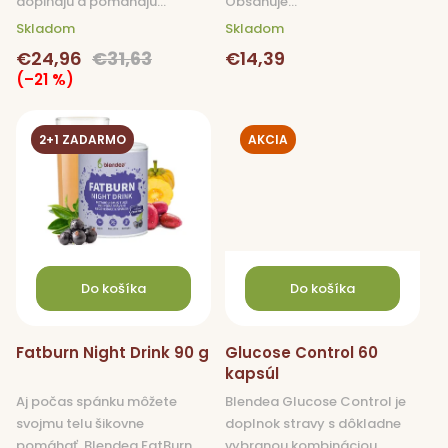
dopĺňajú a pomáhajú...
Obsahuje...
Skladom
Skladom
€24,96
€31,63
€14,39
(–21 %)
2+1 ZADARMO
AKCIA
Do košíka
Do košíka
Fatburn Night Drink 90 g
Glucose Control 60
kapsúl
Aj počas spánku môžete
Blendea Glucose Control je
svojmu telu šikovne
doplnok stravy s dôkladne
pomáhať. Blendea FatBurn
vybranou kombináciou