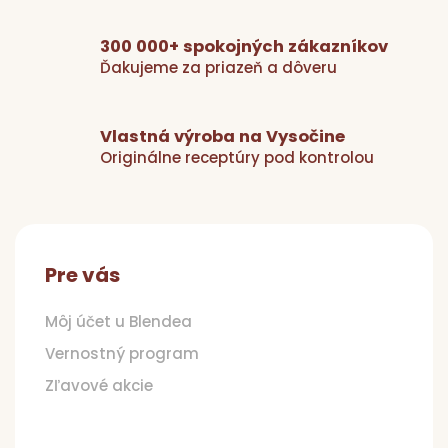
p
r
v
300 000+ spokojných zákazníkov
k
Ďakujeme za priazeň a dôveru
y
v
ý
Vlastná výroba na Vysočine
p
Originálne receptúry pod kontrolou
i
s
Z
u
á
p
Pre vás
ä
t
Môj účet u Blendea
i
Vernostný program
e
Zľavové akcie