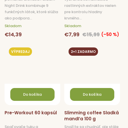
Night Drink kombinuje 9
rastlinných extraktov nielen
funkčných látok, ktoré slúžia
pre kontrolu hladiny
ako podpora...
krvného...
Skladom
Skladom
€14,39
€7,99
€15,99
(–50 %)
VÝPREDAJ
2+1 ZADARMO
Do košíka
Do košíka
Pre-Workout 60 kapsúl
Slimming coffee Sladká
mandľa 100 g
Spaľovače tuku a
Snažíte sa chudnúť, ale stále