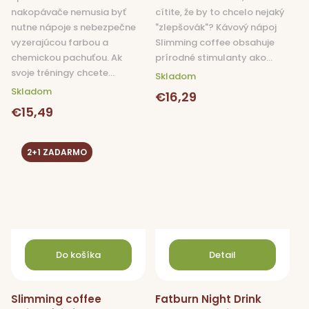
nakopávače nemusia byť
cítite, že by to chcelo nejaký
nutne nápoje s nebezpečne
"zlepšovák"? Kávový nápoj
vyzerajúcou farbou a
Slimming coffee obsahuje
chemickou pachuťou. Ak
prírodné stimulanty ako...
svoje tréningy chcete...
Skladom
Skladom
€16,29
€15,49
2+1 ZADARMO
Do košíka
Detail
Slimming coffee
Fatburn Night Drink