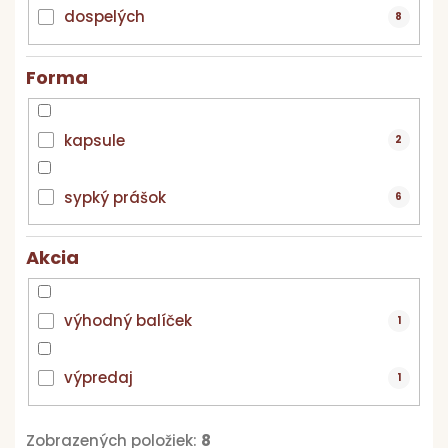
dospelých
8
Forma
kapsule
2
sypký prášok
6
Akcia
výhodný balíček
1
výpredaj
1
Zobrazených položiek:
8