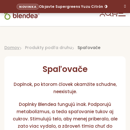
Prejsť
Objavte Supergreens Yuzu Citrón 🍋
NOVINKA
na
obsah
Hľadať
NÁKU
KOŠÍ
Domov
Produkty podľa druhu
Spaľovače
Spaľovače
Doplnok, po ktorom človek okamžite schudne,
neexistuje.
Sup
Doplnky Blendea fungujú inak. Podporujú
Pr
metabolizmus, a teda spaľovanie tukov aj
p
cukrov. Stimulujú telo, aby menej priberalo, ale
ci
zato viac vydalo, a zároveň tlmia chuť do