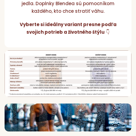
jedla. Doplnky Blendea sú pomocníkom
Pr
každého, kto chce stratiť váhu.
p
d
Vyberte si ideálny variant presne podľa
svojich potrieb a životného štýlu
👇
N
Vý