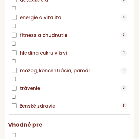
energie a vitalita
6
fitness a chudnutie
7
hladina cukru v krvi
1
mozog, koncentrácia, pamäť
1
trávenie
2
ženské zdravie
5
Vhodné pre