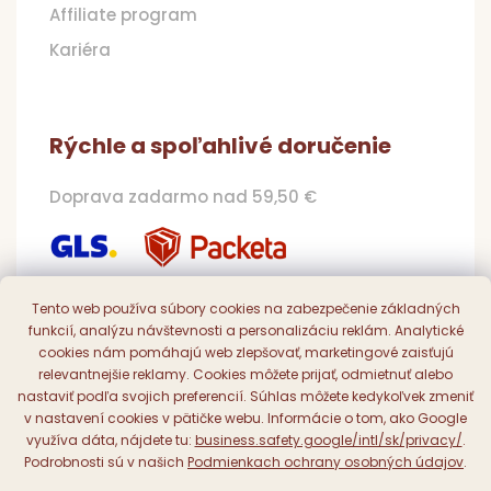
Affiliate program
Kariéra
Rýchle a spoľahlivé doručenie
Doprava zadarmo nad 59,50 €
Tento web používa súbory cookies na zabezpečenie základných
funkcií, analýzu návštevnosti a personalizáciu reklám. Analytické
Pohodlná a bezpečná platba
cookies nám pomáhajú web zlepšovať, marketingové zaisťujú
relevantnejšie reklamy. Cookies môžete prijať, odmietnuť alebo
Online, prevodom či dobierkou
nastaviť podľa svojich preferencií. Súhlas môžete kedykoľvek zmeniť
v nastavení cookies v pätičke webu. Informácie o tom, ako Google
využíva dáta, nájdete tu:
business.safety.google/intl/sk/privacy/
.
Podrobnosti sú v našich
Podmienkach ochrany osobných údajov
.