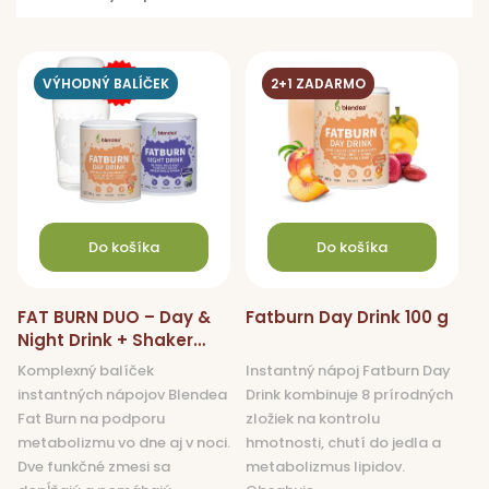
V
ý
VÝHODNÝ BALÍČEK
2+1 ZADARMO
p
i
s
p
r
o
Do košíka
Do košíka
d
u
FAT BURN DUO – Day &
Fatburn Day Drink 100 g
k
Night Drink + Shaker
t
zadarmo
Komplexný balíček
Instantný nápoj Fatburn Day
o
instantných nápojov Blendea
Drink kombinuje 8 prírodných
v
Fat Burn na podporu
zložiek na kontrolu
metabolizmu vo dne aj v noci.
hmotnosti, chutí do jedla a
Dve funkčné zmesi sa
metabolizmus lipidov.