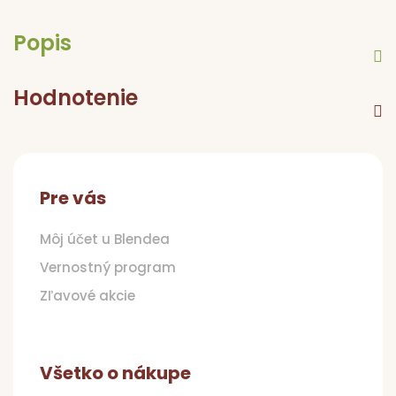
Popis
Hodnotenie
Z
á
p
Pre vás
ä
t
Môj účet u Blendea
i
Vernostný program
e
Zľavové akcie
Všetko o nákupe