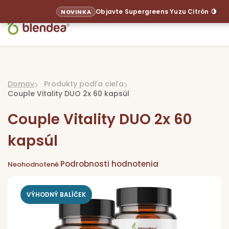
Prejsť
Objavte Supergreens Yuzu Citrón 🍋
NOVINKA
na
obsah
Domov
Produkty podľa cieľa
Couple Vitality DUO 2x 60 kapsúl
Couple Vitality DUO 2x 60
kapsúl
Priemerné
Podrobnosti hodnotenia
hodnotenie
Neohodnotené
produktu
je
0,0
z
5
hviezdičiek.
VÝHODNÝ BALÍČEK