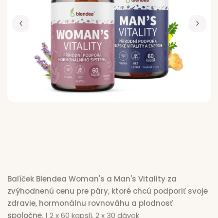
€47,5
8
Balíček Blendea Woman's a Man's Vitality za
zvýhodnenú cenu pre páry, ktoré chcú podporiť svoje
zdravie, hormonálnu rovnováhu a plodnosť
spoločne.
| 2 x 60 kapslí, 2 x 30 dávok