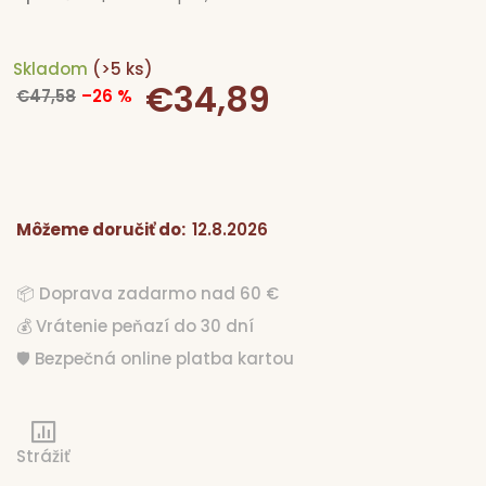
Skladom
(>5 ks)
€34,89
Jednotková
€47,58
–26 %
cena:
Môžeme doručiť do:
12.8.2026
📦 Doprava zadarmo nad 60 €
💰 Vrátenie peňazí do 30 dní
🛡️ Bezpečná online platba kartou
Strážiť