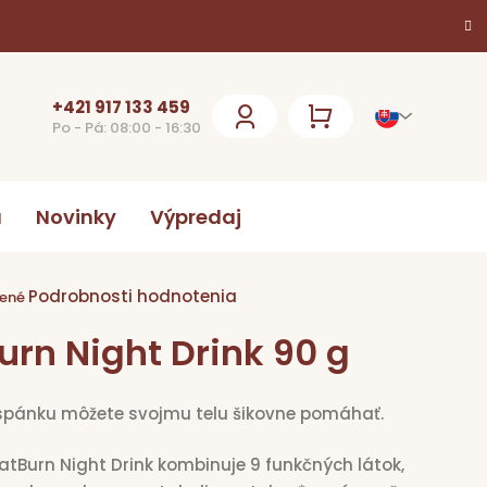
+421 917 133 459
Po - Pá: 08:00 - 16:30
NÁKUPNÝ
KOŠÍK
a
Novinky
Výpredaj
Podrobnosti hodnotenia
ie
ené
urn Night Drink 90 g
k.
spánku môžete svojmu telu šikovne pomáhať.
atBurn Night Drink kombinuje 9 funkčných látok,