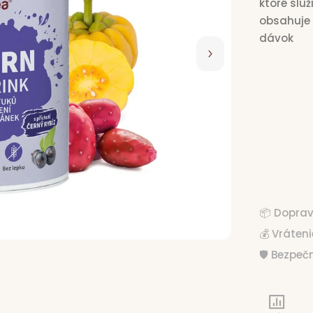
ktoré slú
obsahuje z
dávok
€14,
📦 Dopra
💰 Vráten
🛡️ Bezpe