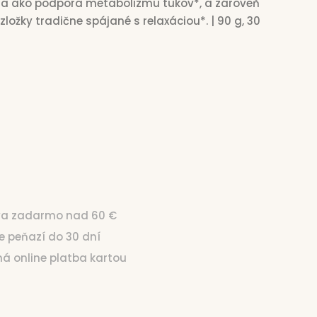
žia ako podpora metabolizmu tukov*, a zároveň
ložky tradične spájané s relaxáciou*. | 90 g, 30
39
Jednotková cena:
€15,99 / 100 g
va zadarmo nad 60 €
ie peňazí do 30 dní
čná online platba kartou