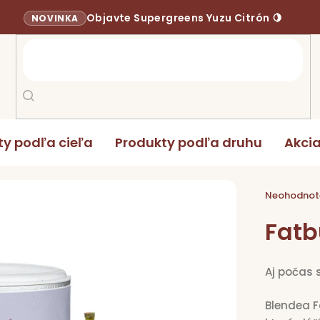
Objavte Supergreens Yuzu Citrón 🍋
NOVINKA
ty podľa cieľa
Produkty podľa druhu
Akci
 90 g
Priemerné
hodnoten
Neohodnot
produktu
je
0,0
Fatb
z
5
hviezdičie
Aj počas 
Blendea F