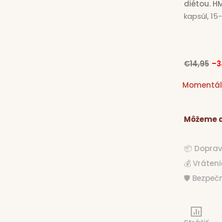
diétou. H
kapsúl, 15
€14,95
–3
Momentál
Môžeme d
€14,95
📦 Dopra
💰 Vráten
🛡️ Bezpe