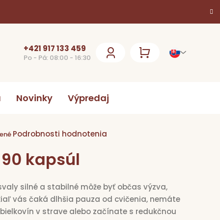
+421 917 133 459
Po - Pá: 08:00 - 16:30
NÁKUPNÝ
KOŠÍK
a
Novinky
Výpredaj
Podrobnosti hodnotenia
ie
ené
90 kapsúl
k.
 svaly silné a stabilné môže byť občas výzva,
kiaľ vás čaká dlhšia pauza od cvičenia, nemáte
bielkovín v strave alebo začínate s redukčnou