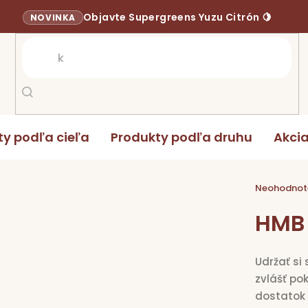
Objavte Supergreens Yuzu Citrón 🍋
NOVINKA
ty podľa cieľa
Produkty podľa druhu
Akci
HMB 90 kapsúl
Priemerné
hodnoten
Neohodnot
produktu
je
0,0
HMB 
z
5
hviezdičie
Udržať si
zvlášť po
dostatok 