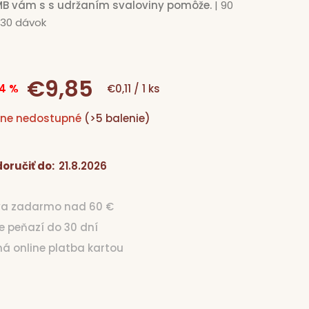
MB vám s s udržaním svaloviny pomôže.
| 90
-30 dávok
€9,85
Jednotková
4 %
€0,11 / 1 ks
ne nedostupné
(>5 balenie)
cena:
oručiť do:
21.8.2026
va zadarmo nad 60 €
ie peňazí do 30 dní
čná online platba kartou