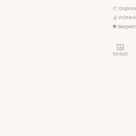
📦 Dopra
💰 Vráten
🛡️ Bezpe
Strážiť
aného kolagénu v jednej dávke