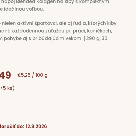
 nápoj Blendea Kolagén na kĺby s komplexným
je ideálnou voľbou.
nielen aktívni športovci, ale aj ľudia, ktorých kĺby
né každodennou záťažou pri práci, koníčkoch,
m pohybe aj s pribúdajúcim vekom. | 390 g,
30
49
Jednotková
€5,25 / 100 g
(>5 ks)
cena:
oručiť do:
12.8.2026