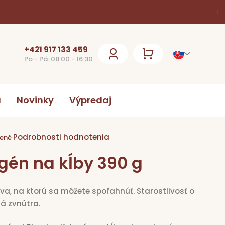
+421 917 133 459
Po - Pá: 08:00 - 16:30
NÁKUPNÝ
KOŠÍK
a
Novinky
Výpredaj
Podrobnosti hodnotenia
ie
ené
gén na kĺby 390 g
k.
iva, na ktorú sa môžete spoľahnúť. Starostlivosť o
ná zvnútra.