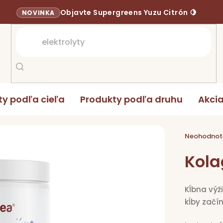
Objavte Supergreens Yuzu Citrón 🍋
NOVINKA
ty podľa cieľa
Produkty podľa druhu
Akci
0 g
Priemerné
hodnoten
Neohodnot
produktu
je
0,0
Kola
z
5
hviezdičie
Kĺbna výž
kĺby začí