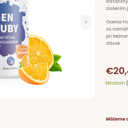
Instantný
zložením 
Ocenia ho 
sú namáha
pri bežno
dávok
€20,
Skladom
Môžeme d