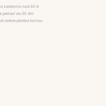
va zadarmo nad 60 €
ie peňazí do 30 dní
čná online platba kartou