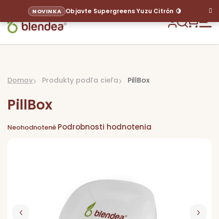
Prejsť
Objavte Supergreens Yuzu Citrón 🍋
NOVINKA
na
obsah
Hľadať
NÁKU
KOŠÍ
Domov
Produkty podľa cieľa
PillBox
PillBox
Priemerné
Podrobnosti hodnotenia
hodnotenie
Neohodnotené
produktu
je
0,0
z
5
hviezdičiek.
Sup
Pr
p
ci