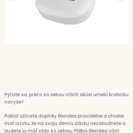
Pr
p
d
N
Vý
Pýtate sa, prečo so sebou vláčiť akúsi umelú krabičku
navyše?
Pokiaľ užívate doplnky Blendea pravidelne a chcete
mať istotu, že na svoju dennú dávku nezabudnete a
budete ju mať vždy so sebou, PillBox Blendea vám