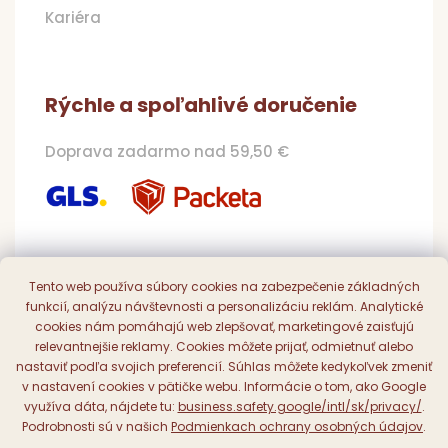
Kariéra
Rýchle a spoľahlivé doručenie
Doprava zadarmo nad 59,50 €
Pohodlná a bezpečná platba
Tento web používa súbory cookies na zabezpečenie základných
funkcií, analýzu návštevnosti a personalizáciu reklám. Analytické
Online, prevodom či dobierkou
cookies nám pomáhajú web zlepšovať, marketingové zaisťujú
relevantnejšie reklamy. Cookies môžete prijať, odmietnuť alebo
nastaviť podľa svojich preferencií. Súhlas môžete kedykoľvek zmeniť
v nastavení cookies v pätičke webu. Informácie o tom, ako Google
využíva dáta, nájdete tu:
business.safety.google/intl/sk/privacy/
.
Podrobnosti sú v našich
Podmienkach ochrany osobných údajov
.