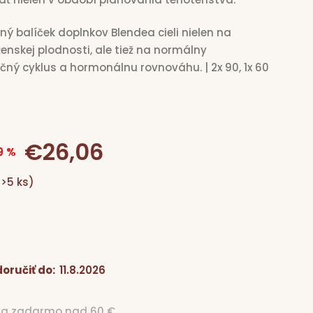
ý balíček doplnkov Blendea cieli nielen na
enskej plodnosti, ale tiež na normálny
ný cyklus a hormonálnu rovnováhu. | 2x 90, 1x 60
€26,06
Jednotková
9 %
(>5 ks)
cena:
oručiť do:
11.8.2026
va zadarmo nad 60 €