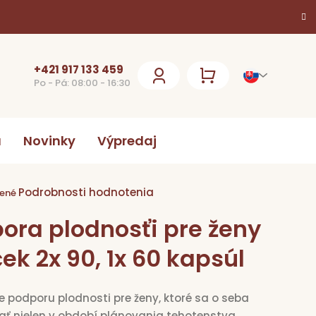
+421 917 133 459
Po - Pá: 08:00 - 16:30
NÁKUPNÝ
KOŠÍK
a
Novinky
Výpredaj
Podrobnosti hodnotenia
ie
ené
ora plodnosťi pre ženy
k.
ček 2x 90, 1x 60 kapsúl
re podporu plodnosti pre ženy, ktoré sa o seba
ať nielen v období plánovania tehotenstva.