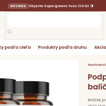
Objavte Supergreens Yuzu Citrón 🍋
NOVINKA
ty podľa cieľa
Produkty podľa druhu
Akci
re ženy balíček 2x 90, 1x 60 kapsúl
Priemerné
hodnoten
Neohodnot
produktu
je
0,0
Podp
z
5
hviezdičie
balí
Balíček p
chcú star