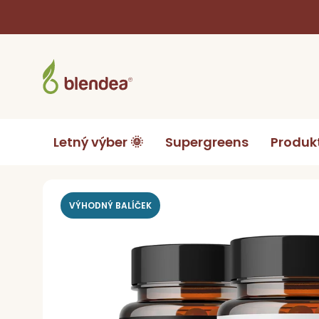
Prejsť
na
obsah
Letný výber 🌞
Supergreens
Produk
Domov
Produkty podľa cieľa
Podpora plodnosťi p
VÝHODNÝ BALÍČEK