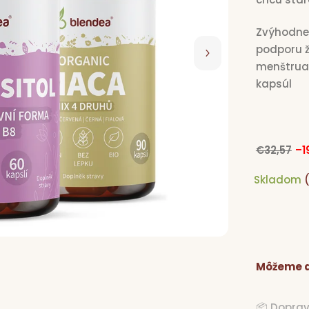
Zvýhodnen
podporu ž
menštruač
kapsúl
€32,57
–1
€32,57
Skladom
Môžeme d
📦 Dopra