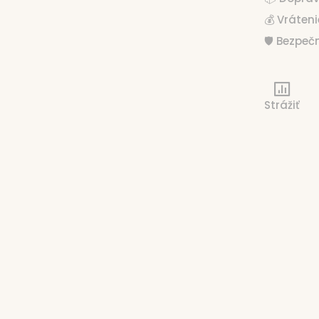
💰 Vráten
🛡️ Bezpe
Strážiť
né tehotenstvo
ej hormonálnej rovnováhe.