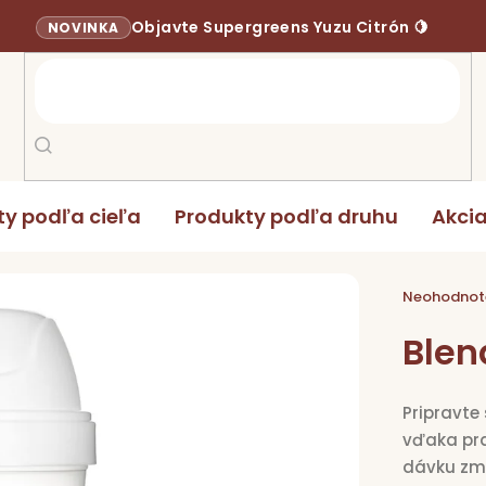
Objavte Supergreens Yuzu Citrón 🍋
NOVINKA
ty podľa cieľa
Produkty podľa druhu
Akci
er 300 ml
Priemerné
hodnoten
Neohodnot
produktu
je
0,0
Blen
z
5
hviezdičie
Pripravte
vďaka pr
dávku zm