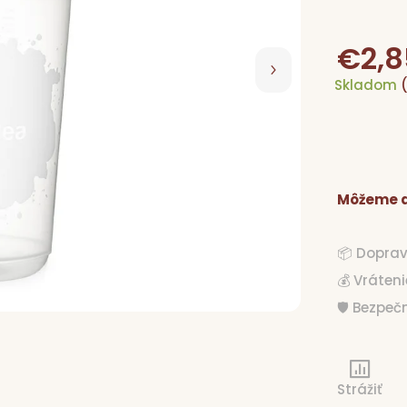
€2,8
Skladom
Môžeme d
📦 Dopra
💰 Vráten
🛡️ Bezpe
Strážiť