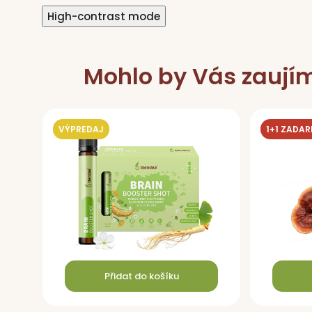
High-contrast mode
Mohlo by Vás zaují
VÝPREDAJ
1+1 ZADA
Přidat do košíku