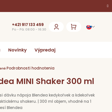
+421 917 133 459
Po - Pá: 08:00 - 16:30
NÁKUPNÝ
KOŠÍK
a
Novinky
Výpredaj
Podrobnosti hodnotenia
ie
ené
dea MINI Shaker 300 ml
k.
 si dávku nápoja Blendea kedykoľvek a kdekoľvek
aktickému shakeru.
| 300 ml objem, vhodné na 1
esí Blendea