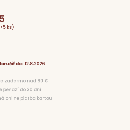
5
Jednotková
(>5 ks)
cena:
oručiť do:
12.8.2026
va zadarmo nad 60 €
ie peňazí do 30 dní
čná online platba kartou