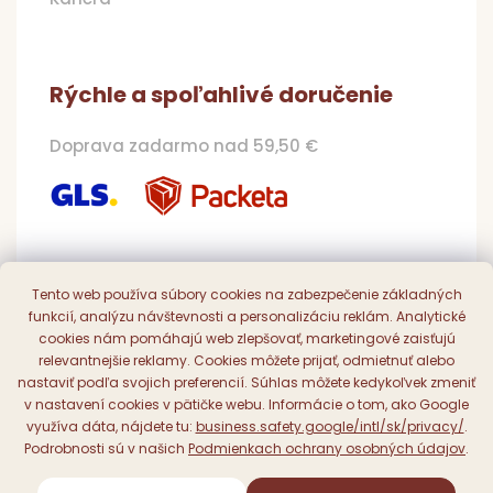
Rýchle a spoľahlivé doručenie
Doprava zadarmo nad 59,50 €
Pohodlná a bezpečná platba
Tento web používa súbory cookies na zabezpečenie základných
funkcií, analýzu návštevnosti a personalizáciu reklám. Analytické
Online, prevodom či dobierkou
cookies nám pomáhajú web zlepšovať, marketingové zaisťujú
relevantnejšie reklamy. Cookies môžete prijať, odmietnuť alebo
nastaviť podľa svojich preferencií. Súhlas môžete kedykoľvek zmeniť
v nastavení cookies v pätičke webu. Informácie o tom, ako Google
využíva dáta, nájdete tu:
business.safety.google/intl/sk/privacy/
.
Podrobnosti sú v našich
Podmienkach ochrany osobných údajov
.