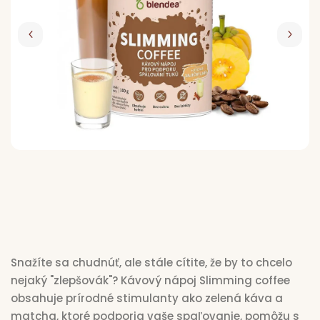
Pr
p
d
N
Vý
Snažíte sa chudnúť, ale stále cítite, že by to chcelo
nejaký "zlepšovák"? Kávový nápoj Slimming coffee
obsahuje prírodné stimulanty ako zelená káva a
matcha, ktoré podporia vaše spaľovanie, pomôžu s