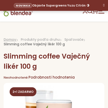
Prejsť
Objavte Supergreens Yuzu Citrón 🍋
NOVINKA
na
obsah
Hľadať
NÁKU
KOŠÍ
Domov
Produkty podľa druhu
Spaľovače
Slimming coffee Vaječný likér 100 g
Slimming coffee Vaječný
likér 100 g
Priemerné
Podrobnosti hodnotenia
hodnotenie
Neohodnotené
Sup
produktu
je
0,0
z
Pr
5
hviezdičiek.
2+1 ZADARMO
p
ci