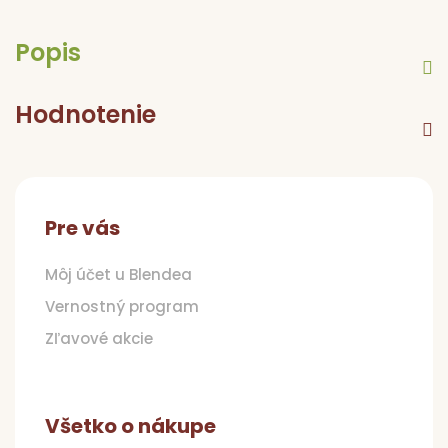
Popis
Hodnotenie
Z
á
p
Pre vás
ä
t
Môj účet u Blendea
i
Vernostný program
e
Zľavové akcie
Všetko o nákupe