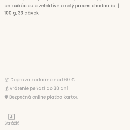
detoxikáciou a zefektívnia celý proces chudnutia.
|
100 g, 33 dávok
€16,29
Jednotková cena:
€16,29 / 100 g
📦 Doprava zadarmo nad 60 €
💰 Vrátenie peňazí do 30 dní
🛡️ Bezpečná online platba kartou
Strážiť