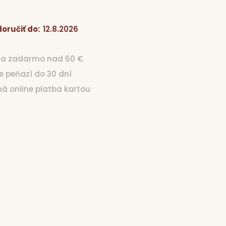
oručiť do:
12.8.2026
va zadarmo nad 60 €
ie peňazí do 30 dní
čná online platba kartou