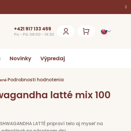
+421 917 133 459
Po - Pá: 08:00 - 16:30
NÁKUPNÝ
KOŠÍK
a
Novinky
Výpredaj
Podrobnosti hodnotenia
ie
ené
agandha latté mix 100
k.
SHWAGANDHA LATTÉ pripraví telo aj myseľ na
 odpočinok po náročnom dni.