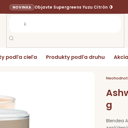
Objavte Supergreens Yuzu Citrón 🍋
NOVINKA
ty podľa cieľa
Produkty podľa druhu
Akci
 mix 100 g
Priemerné
hodnoten
Neohodnot
produktu
je
0,0
Ashw
z
5
hviezdičie
g
Blendea A
zaslúžený