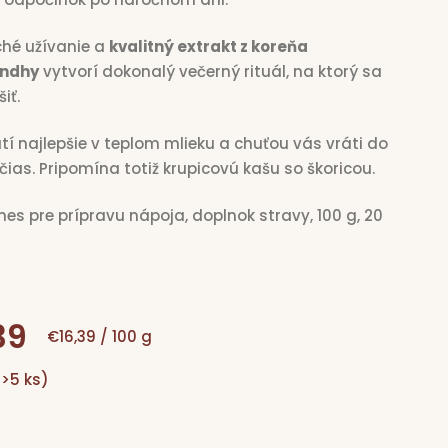
hé užívanie a
kvalitný extrakt z koreňa
ndhy
vytvorí dokonalý večerný rituál, na ktorý sa
iť.
tí najlepšie v teplom mlieku a chuťou vás vráti do
čias. Pripomína totiž krupicovú kašu so škoricou.
mes pre prípravu nápoja, doplnok stravy, 100 g, 20
39
Jednotková
€16,39 / 100 g
(>5 ks)
cena: