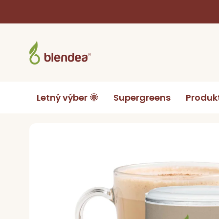
Prejsť
na
obsah
Letný výber 🌞
Supergreens
Produk
Domov
Produkty podľa cieľa
Ashwagandha latté