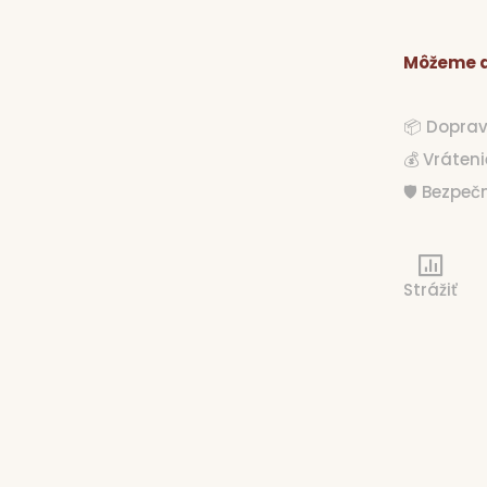
Môžeme d
📦 Dopra
💰 Vráten
🛡️ Bezpe
Strážiť