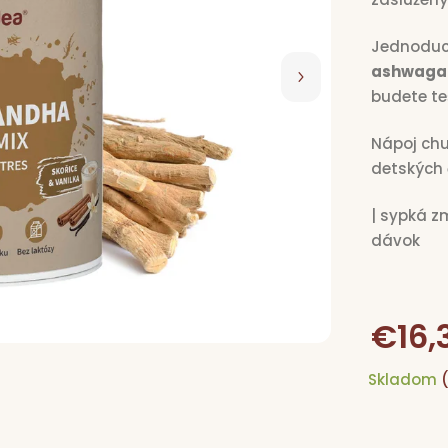
Jednoduc
ashwaga
budete teš
Nápoj chu
detských 
| sypká z
dávok
€16,
Skladom