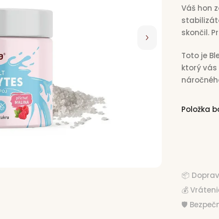
Váš hon z
stabilizá
skončil. P
Toto je Bl
ktorý vás
náročnéh
Položka 
€15,
📦 Dopra
💰 Vráten
🛡️ Bezpe