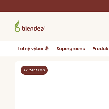
Prejsť
na
obsah
Letný výber 🌞
Supergreens
Produk
Domov
Produkty podľa druhu
Funkčné nápoje
2+1 ZADARMO