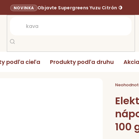
Objavte Supergreens Yuzu Citrón 🍋
NOVINKA
ty podľa cieľa
Produkty podľa druhu
Akci
Elektrolyty hydratačný nápoj s príchuťou Malina 100 g
Priemerné
hodnoten
Neohodnot
produktu
je
0,0
Elek
z
5
hviezdičie
nápo
100 