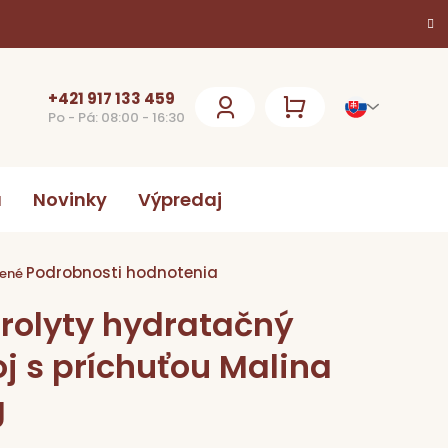
+421 917 133 459
Po - Pá: 08:00 - 16:30
NÁKUPNÝ
KOŠÍK
a
Novinky
Výpredaj
Podrobnosti hodnotenia
ie
ené
trolyty hydratačný
k.
j s príchuťou Malina
g