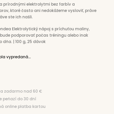
a prírodnými elektrolytmi bez farbív a
torov, ktoré často ani nedokážeme vysloviť, práve
ráve ste ich našli.
endea Elektrolytický nápoj s príchuťou maliny,
 bude podporovať počas tréningu alebo inak
o dňa.
|
100 g, 25 dávok
bola vypredaná…
99
Jednotková cena:
€15,99 / 100 g
va zadarmo nad 60 €
ie peňazí do 30 dní
čná online platba kartou