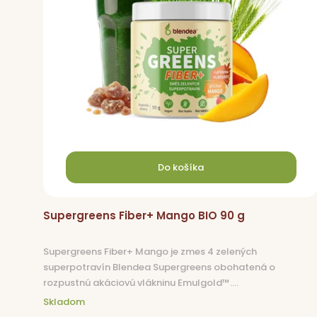
s
p
p
r
r
o
o
d
d
u
u
k
k
t
t
o
o
v
Do košíka
v
Supergreens Fiber+ Mango BIO 90 g
Supergreens Fiber+ Mango je zmes 4 zelených
superpotravín Blendea Supergreens obohatená o
rozpustnú akáciovú vlákninu Emulgold™....
Skladom