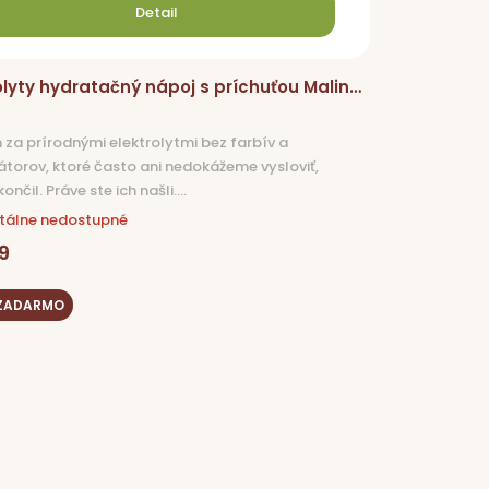
Detail
olyty hydratačný nápoj s príchuťou Malina
 za prírodnými elektrolytmi bez farbív a
zátorov, ktoré často ani nedokážeme vysloviť,
ončil. Práve ste ich našli....
álne nedostupné
9
 ZADARMO