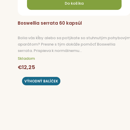
Do košíka
Boswellia serrata 60 kapsúl
Bolia vás kĺby alebo sa potýkate so stuhnutým pohybový
aparátom? Presne s tým dokáže pomôcť Boswellia
serrata. Prispieva k normálnemu...
Skladom
€12,25
VÝHODNÝ BALÍČEK