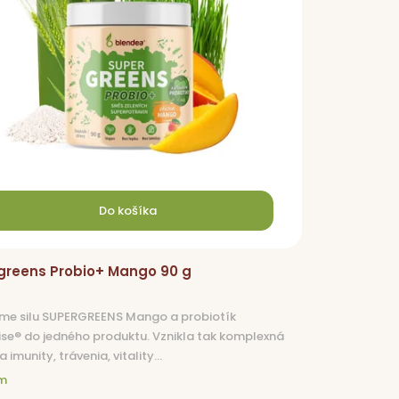
Do košíka
greens Probio+ Mango 90 g
 sme silu SUPERGREENS Mango a probiotík
se® do jedného produktu. Vznikla tak komplexná
imunity, trávenia, vitality...
m