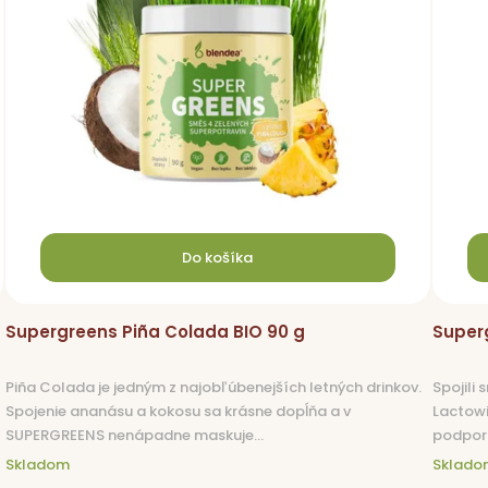
Do košíka
Supergreens Piña Colada BIO 90 g
Super
Piña Colada je jedným z najobľúbenejších letných drinkov.
Spojili
Spojenie ananásu a kokosu sa krásne dopĺňa a v
Lactowi
SUPERGREENS nenápadne maskuje...
podpora 
Skladom
Sklado