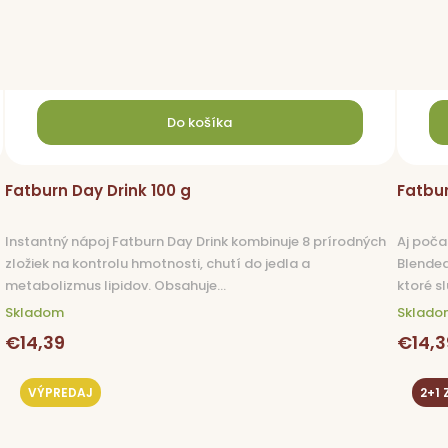
Do košíka
Fatburn Day Drink 100 g
Fatbur
Instantný nápoj Fatburn Day Drink kombinuje 8 prírodných
Aj poča
zložiek na kontrolu hmotnosti, chutí do jedla a
Blendea
metabolizmus lipidov. Obsahuje...
ktoré s
Skladom
Sklado
€14,39
€14,3
VÝPREDAJ
2+1