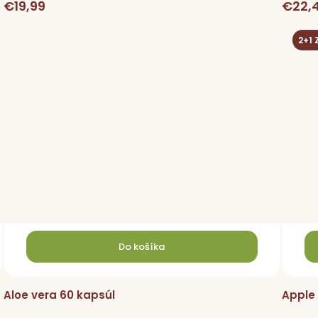
€19,99
€22,
2+1
Do košíka
Aloe vera 60 kapsúl
Apple 