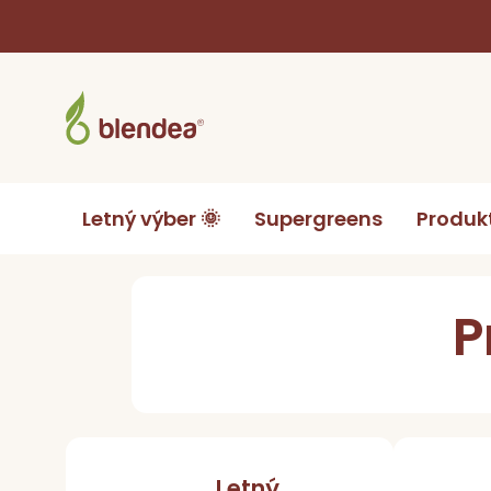
Prejsť
na
obsah
Letný výber 🌞
Supergreens
Produk
Domov
Produkty podľa cieľa
P
Letný