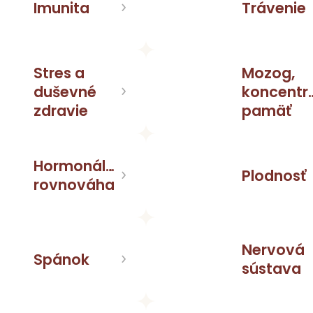
Imunita
Trávenie
Stres a
Mozog,
duševné
koncentrá
zdravie
pamäť
Hormonálna
Plodnosť
rovnováha
Nervová
Spánok
sústava