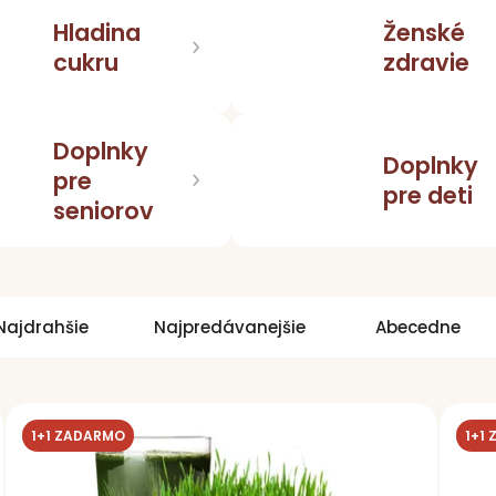
Hladina
Ženské
cukru
zdravie
Doplnky
Doplnky
pre
pre deti
seniorov
Najdrahšie
Najpredávanejšie
Abecedne
1+1 ZADARMO
1+1