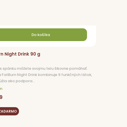
Do košíka
n Night Drink 90 g
s spánku môžete svojmu telu šikovne pomáhať.
 FatBurn Night Drink kombinuje 9 funkčných látok,
lúžia ako podpora...
m
9
 ZADARMO