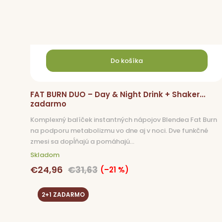
Do košíka
FAT BURN DUO – Day & Night Drink + Shaker
zadarmo
Komplexný balíček instantných nápojov Blendea Fat Burn
na podporu metabolizmu vo dne aj v noci. Dve funkčné
zmesi sa dopĺňajú a pomáhajú...
Skladom
€24,96
€31,63
(–21 %)
2+1 ZADARMO