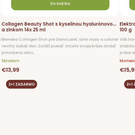
Do košíka
Collagen Beauty Shot s kyselinou hyalurónovou
Elektr
a zinkom 14x 25 ml
100 g
m
Blendea Collagen Shot pre žiarivú pleť, silné vlasy a odolné
Váš hon
nechty každý den. Zvlášť pokiaľ chcete svojej kráse dodať
stabili
prirodzenú iskru...
práve sk
Skladom
Moment
€13,99
€15,9
2+1 ZADARMO
2+1