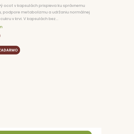
ý ocot v kapsulách prispieva ku správnemu
u, podpore metabolizmu a udržaniu normálnej
cukru v krvi. V kapsulách bez...
m
9
 ZADARMO