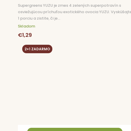
Supergreens YUZU je zmes 4 zelených superpotravín s
osviežujúcou príchuťou exotického ovocia YUZU. Vyskúšajt
1 porciu a zistite, či je...
Skladom
€1,29
2+1 ZADARMO