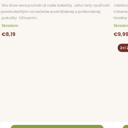
Silu Aloe vera poznali už naše babičky. Jeho listy využívali
Jablkov
e
predovšetkým na liečenie podráždenej a poškodenej
tráveni
pokožky. Užívaním...
hladiny 
Skladom
Sklado
€8,19
€9,9
2+1