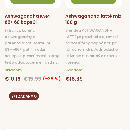
Ashwagandha KSM -
Ashwagandha latté mix
66® 60 kapsúl
100 g
Extrakt z koreňa
Blendea ASHWAGANDHA
ashwagandhy s
LATTÉ pripraví telo aj myseľ
patentovanou formulou
na zaslúžený odpočinok po
KSM-66® patrí medzi
náročnom dni. Jednoduché
najlepšie preskúmané formy
užívanie a kvalitný extrakt z
tejto adaptogénnej rastliny....
koreňa...
Skladom
Skladom
€10,19
€15,99
€16,39
(–36 %)
2+1 ZADARMO