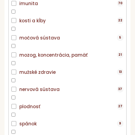
imunita
70
kosti a kĺby
22
močová sústava
5
mozog, koncentrácia, pamäť
21
mužské zdravie
13
nervová sústava
37
plodnosť
27
spánok
9