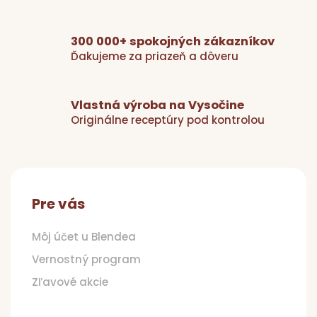
y
v
300 000+ spokojných zákazníkov
ý
Ďakujeme za priazeň a dôveru
p
i
s
u
Vlastná výroba na Vysočine
Originálne receptúry pod kontrolou
Z
á
p
Pre vás
ä
t
Môj účet u Blendea
i
Vernostný program
e
Zľavové akcie