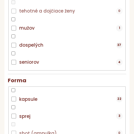
tehotné a dojčiace ženy
0
mužov
1
dospelých
37
seniorov
4
Forma
kapsule
22
sprej
3
shot (ampulka)
0