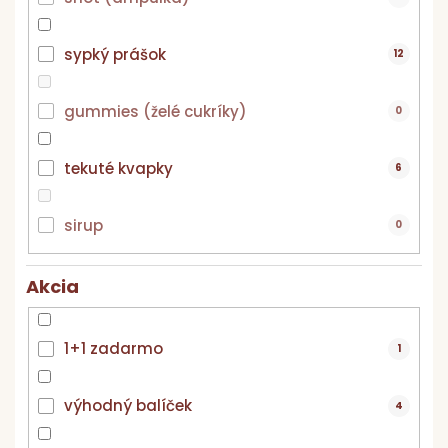
sypký prášok
12
gummies (želé cukríky)
0
tekuté kvapky
6
sirup
0
Akcia
1+1 zadarmo
1
výhodný balíček
4