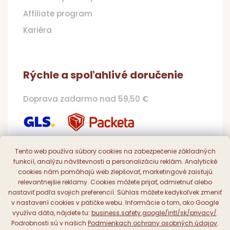
Affiliate program
Kariéra
Rýchle a spoľahlivé doručenie
Doprava zadarmo nad 59,50 €
Tento web používa súbory cookies na zabezpečenie základných
funkcií, analýzu návštevnosti a personalizáciu reklám. Analytické
Pohodlná a bezpečná platba
cookies nám pomáhajú web zlepšovať, marketingové zaisťujú
relevantnejšie reklamy. Cookies môžete prijať, odmietnuť alebo
Online, prevodom či dobierkou
nastaviť podľa svojich preferencií. Súhlas môžete kedykoľvek zmeniť
v nastavení cookies v pätičke webu. Informácie o tom, ako Google
využíva dáta, nájdete tu:
business.safety.google/intl/sk/privacy/
.
Podrobnosti sú v našich
Podmienkach ochrany osobných údajov
.