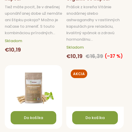
t
Tiež máte pocit, že v dnešnej
Prášok z koreňa Vitánie
o
uponáhľanej dobe už nemáte
snodárnej alebo
v
ani štipku pokoja? Možno je
ashwagandhy v rastlinných
načase to zmeniť. S touto
kapsulách pre relaxáciu,
kombináciou prírodných...
kvalitný spánok a zdravú
hormonálnu...
Skladom
Skladom
€10,19
€10,19
€16,39
(–37 %)
AKCIA
Do košíka
Do košíka