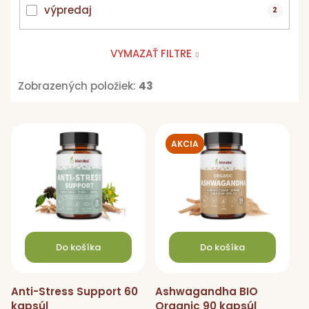
výpredaj
2
VYMAZAŤ FILTRE
Zobrazených položiek:
43
V
ý
AKCIA
p
i
s
p
r
o
Do košíka
Do košíka
d
u
Anti-Stress Support 60
Ashwagandha BIO
k
kapsúl
Organic 90 kapsúl