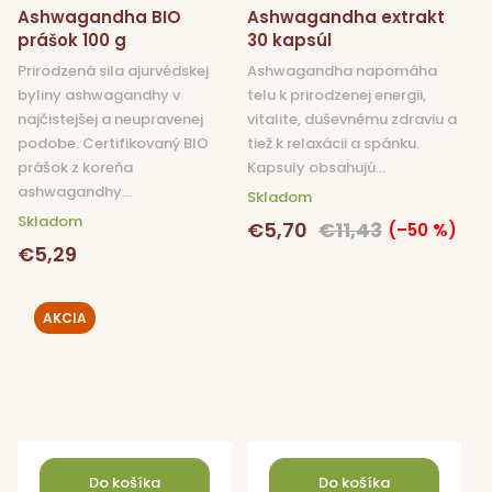
Ashwagandha BIO
Ashwagandha extrakt
prášok 100 g
30 kapsúl
Prirodzená sila ajurvédskej
Ashwagandha napomáha
byliny ashwagandhy v
telu k prirodzenej energii,
najčistejšej a neupravenej
vitalite, duševnému zdraviu a
podobe. Certifikovaný BIO
tiež k relaxácii a spánku.
prášok z koreňa
Kapsuly obsahujú...
ashwagandhy...
Skladom
Skladom
€5,70
€11,43
(–50 %)
€5,29
AKCIA
Do košíka
Do košíka