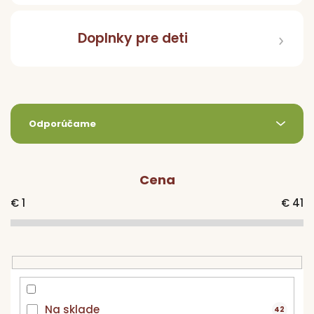
Doplnky pre deti
R
Odporúčame
a
d
e
Cena
n
i
€
1
€
41
e
p
r
o
d
u
Na sklade
42