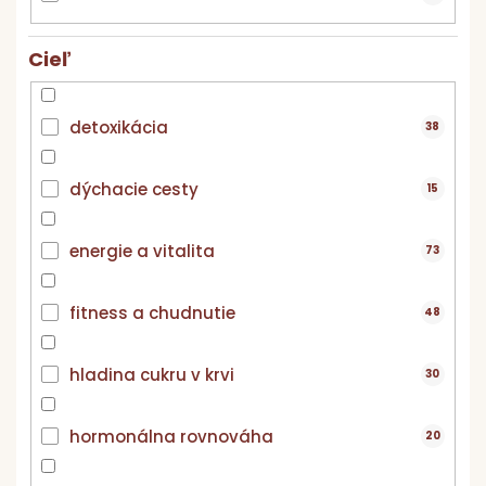
k
t
Cieľ
o
v
detoxikácia
38
dýchacie cesty
15
energie a vitalita
73
fitness a chudnutie
48
hladina cukru v krvi
30
hormonálna rovnováha
20