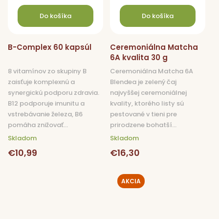
Do košíka
Do košíka
B-Complex 60 kapsúl
Ceremoniálna Matcha
6A kvalita 30 g
8 vitamínov zo skupiny B
Ceremoniálna Matcha 6A
zaisťuje komplexnú a
Blendea je zelený čaj
synergickú podporu zdravia.
najvyššej ceremoniálnej
B12 podporuje imunitu a
kvality, ktorého listy sú
vstrebávanie železa, B6
pestované v tieni pre
pomáha znižovať...
prirodzene bohatší...
Skladom
Skladom
€10,99
€16,30
AKCIA