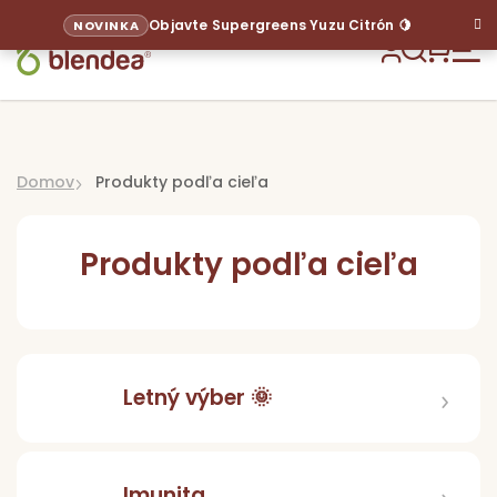
Prejsť
Objavte Supergreens Yuzu Citrón 🍋
NOVINKA
na
obsah
Hľadať
NÁKU
KOŠÍ
Domov
Produkty podľa cieľa
Produkty podľa cieľa
Sup
Letný výber 🌞
Pr
p
ci
Imunita