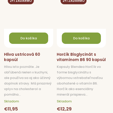
2+1 ZADARMO
2+1 ZADARMO
Do košíka
Do košíka
Hliva ustricová 60
Horčík Bisglycinát s
kapsúl
vitamínom B6 90 kapsúl
Hlivu isto poznáte. Je
Kapsuly Blendea Horčík vo
obľúbená nielen v kuchyni,
forme bisglycinátu s
ale používa sa aj ako účinný
výbornou vstrebateľnosťou
doplnok stravy. Má priaznivý
obohatené o vitamín B6.
vplyv na cholesterol a
Horčík ako esenciálny
pomáha...
minerál prispieva...
Skladom
Skladom
€11,95
€12,29