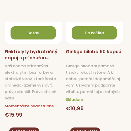
Detail
Do košíka
Elektrolyty hydratačný
Ginkgo biloba 60 kapsúl
nápoj s príchuťou
Malina 100 g
Váš hon za prírodnými
Ginkgo biloba si pamätá
elektrolytmi bez farbív a
tisícky rokov histórie. A k
stabilizátorov, ktoré často
dobrej pamäti dopomôže aj
ani nedokážeme vysloviť,
vám. Užívaním podporíte
práve skončil. Práve ste ich
vitalitu pamäti aj ostatných...
našli....
Skladom
Momentálne nedostupné
€10,95
€15,99