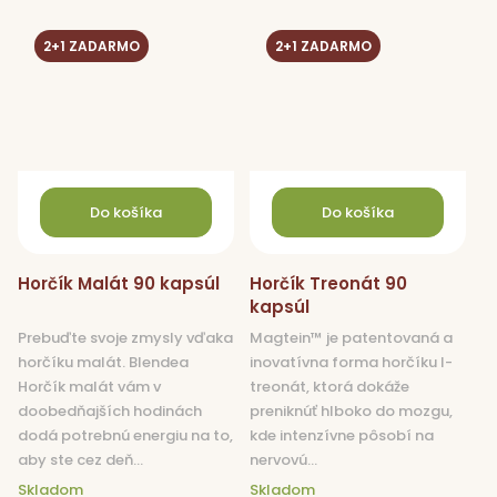
2+1 ZADARMO
2+1 ZADARMO
Do košíka
Do košíka
Horčík Malát 90 kapsúl
Horčík Treonát 90
kapsúl
Prebuďte svoje zmysly vďaka
Magtein™ je patentovaná a
horčíku malát. Blendea
inovatívna forma horčíku l-
Horčík malát vám v
treonát, ktorá dokáže
doobedňajších hodinách
preniknúť hlboko do mozgu,
dodá potrebnú energiu na to,
kde intenzívne pôsobí na
aby ste cez deň...
nervovú...
Skladom
Skladom