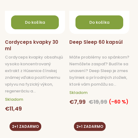
Do košíka
Do košíka
Cordyceps kvapky 30
Deep Sleep 60 kapsúl
ml
Cordyceps kvapky obsahujú
Máte problémy so spánkom?
vysoko koncentrovaný
Nemôžete zaspať? Budíte sa
extrakt z Húsenice čínskej
unavení? Deep Sleep je zmes
známej vďaka pozitívnemu
byliniek a prírodných zložiek,
vplyvu na fyzický výkon,
ktoré vám pomôžu so...
regeneráciu a...
Skladom
Skladom
€7,99
€19,99
(–60 %)
€11,49
2+1 ZADARMO
2+1 ZADARMO