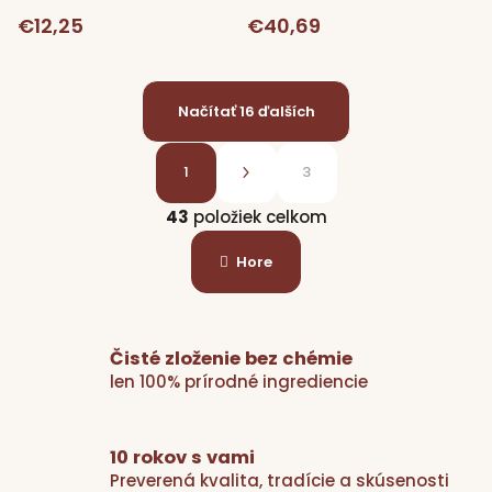
€12,25
€40,69
Načítať 16 ďalších
S
t
1
3
r
O
á
43
položiek celkom
v
n
l
k
Hore
á
o
d
v
a
a
n
c
Čisté zloženie bez chémie
i
i
e
len 100% prírodné ingrediencie
e
p
r
10 rokov s vami
v
Preverená kvalita, tradície a skúsenosti
k