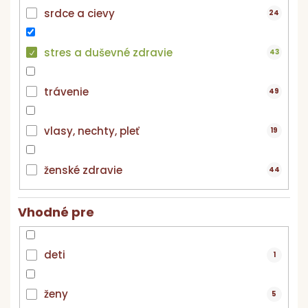
srdce a cievy
24
stres a duševné zdravie
43
trávenie
49
vlasy, nechty, pleť
19
ženské zdravie
44
Vhodné pre
deti
1
ženy
5