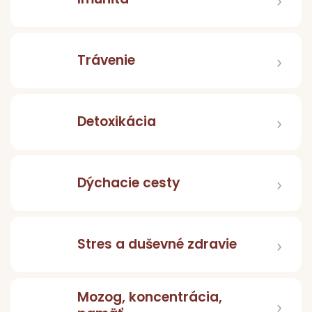
Pr
p
d
Trávenie
N
Detoxikácia
Vý
Dýchacie cesty
Stres a duševné zdravie
Mozog, koncentrácia,