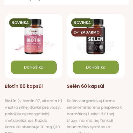
V
ý
NOVINKA
NOVINKA
p
2+1 ZADARMO
i
s
p
r
o
Do košíka
Do košíka
d
u
Biotín 60 kapsúl
Selén 60 kapsúl
k
t
Biotín (vitamín B7, vitamín H)
Selén v organickej forme
o
v extra silnej dávke pre vlasy,
selenometionínu prispieva k
v
pokožku aj energetický
normálnej funkcii štítnej
metabolizmus. Každá
žľazy, normálnej funkcii
kapsula obsahuje 10 mg (20
imunitného systému a