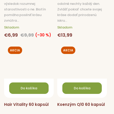
výsledok rozumnej
odolné nechty každý den.
starostlivosti o ne. Biotín
Zvlášť pokiaľ chcete svojej
pomáha posilniť krásu
kráse dodať prirodzenú
zvnútra...
iskru...
Skladom
Skladom
€6,99
€9,99
€13,99
(–30 %)
AKCIA
AKCIA
Do košíka
Do košíka
Hair Vitality 60 kapsúl
Koenzým Q10 60 kapsúl