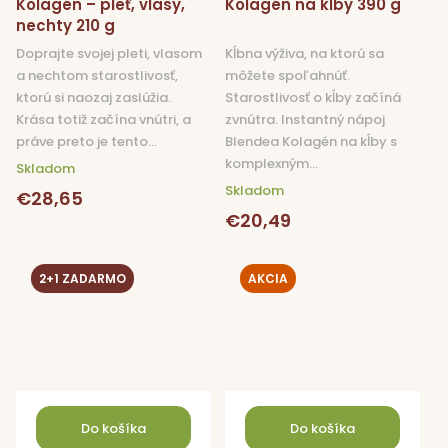
Kolagén – pleť, vlasy,
Kolagén na kĺby 390 g
nechty 210 g
Doprajte svojej pleti, vlasom
Kĺbna výživa, na ktorú sa
a nechtom starostlivosť,
môžete spoľahnúť.
ktorú si naozaj zaslúžia.
Starostlivosť o kĺby začíná
Krása totiž začína vnútri, a
zvnútra. Instantný nápoj
práve preto je tento...
Blendea Kolagén na kĺby s
komplexným...
Skladom
Skladom
€28,65
€20,49
2+1 ZADARMO
AKCIA
Do košíka
Do košíka