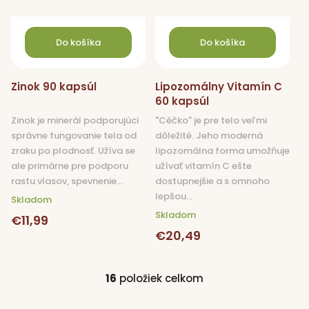
Do košíka
Do košíka
Zinok 90 kapsúl
Lipozomálny Vitamín C
60 kapsúl
Zinok je minerál podporujúci
"Céčko" je pre telo veľmi
správne fungovanie tela od
dôležité. Jeho moderná
zraku po plodnosť. Užíva se
lipozomálna forma umožňuje
ale primárne pre podporu
užívať vitamín C ešte
rastu vlasov, spevnenie...
dostupnejšie a s omnoho
lepšou...
Skladom
Skladom
€11,99
€20,49
16
položiek celkom
O
v