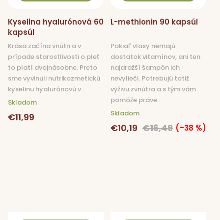
Kyselina hyalurónová 60
L-methionin 90 kapsúl
kapsúl
Krása začína vnútri a v
Pokiaľ vlasy nemajú
prípade starostlivosti o pleť
dostatok vitamínov, ani ten
to platí dvojnásobne. Preto
najdražší šampón ich
sme vyvinuli nutrikozmetickú
nevylieči. Potrebujú totiž
kyselinu hyalurónovú v...
výživu zvnútra a s tým vám
pomôže práve...
Skladom
Skladom
€11,99
€10,19
€16,49
(–38 %)