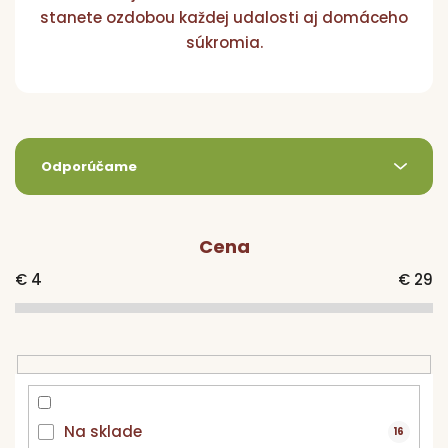
Pr
stanete ozdobou každej udalosti aj domáceho
p
súkromia.
d
R
N
Odporúčame
a
d
Vý
e
Cena
n
i
€
4
€
29
e
p
r
o
d
u
Na sklade
16