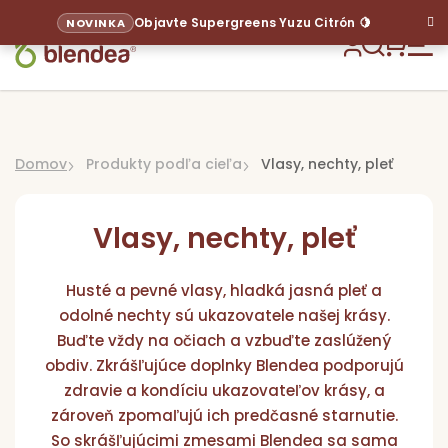
Prejsť
Objavte Supergreens Yuzu Citrón 🍋
NOVINKA
na
obsah
Hľadať
NÁKU
KOŠÍ
Domov
Produkty podľa cieľa
Vlasy, nechty, pleť
Vlasy, nechty, pleť
Husté a pevné vlasy, hladká jasná pleť a
odolné nechty sú ukazovatele našej krásy.
Sup
Buďte vždy na očiach a vzbuďte zaslúžený
obdiv. Zkrášľujúce doplnky Blendea podporujú
Pr
zdravie a kondíciu ukazovateľov krásy, a
p
zároveň zpomaľujú ich predčasné starnutie.
ci
So skrášľujúcimi zmesami Blendea sa sama