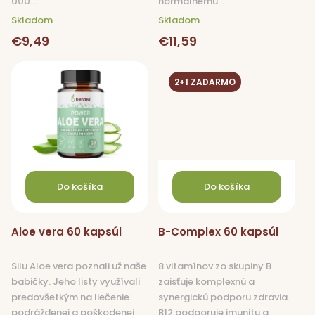
000...
normálnemu...
Skladom
Skladom
€9,49
€11,59
2+1 ZADARMO
Do košíka
Do košíka
Aloe vera 60 kapsúl
B-Complex 60 kapsúl
Silu Aloe vera poznali už naše
8 vitamínov zo skupiny B
babičky. Jeho listy využívali
zaisťuje komplexnú a
predovšetkým na liečenie
synergickú podporu zdravia.
podráždenej a poškodenej
B12 podporuje imunitu a