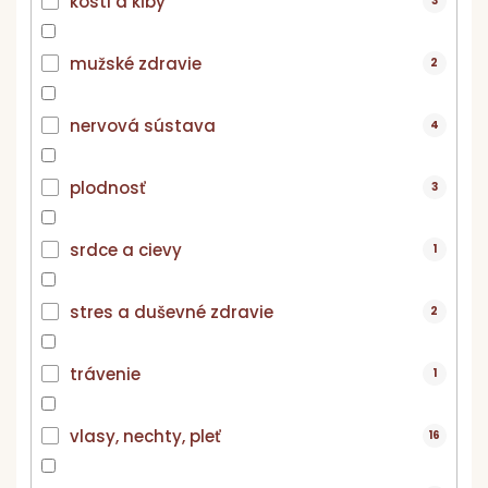
kosti a kĺby
3
mužské zdravie
2
nervová sústava
4
plodnosť
3
srdce a cievy
1
stres a duševné zdravie
2
trávenie
1
vlasy, nechty, pleť
16