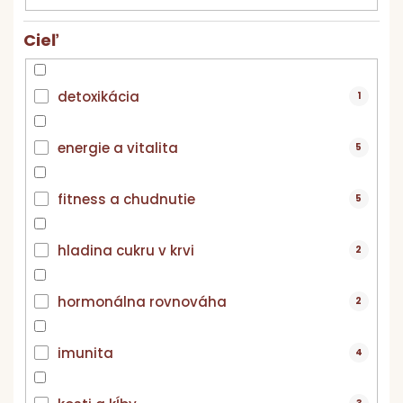
k
t
Cieľ
o
v
detoxikácia
1
energie a vitalita
5
fitness a chudnutie
5
hladina cukru v krvi
2
hormonálna rovnováha
2
imunita
4