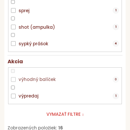
sprej
1
shot (ampulka)
1
sypký prášok
4
Akcia
výhodný balíček
0
výpredaj
1
VYMAZAŤ FILTRE
Zobrazených položiek:
16