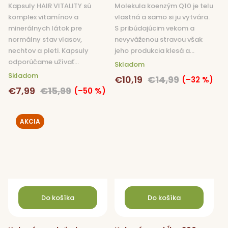
Kapsuly HAIR VITALITY sú
Molekula koenzým Q10 je telu
komplex vitamínov a
vlastná a samo si ju vytvára.
minerálnych látok pre
S pribúdajúcim vekom a
normálny stav vlasov,
nevyváženou stravou však
nechtov a pleti. Kapsuly
jeho produkcia klesá a...
odporúčame užívať...
Skladom
Skladom
€10,19
€14,99
(–32 %)
€7,99
€15,99
(–50 %)
AKCIA
Do košíka
Do košíka