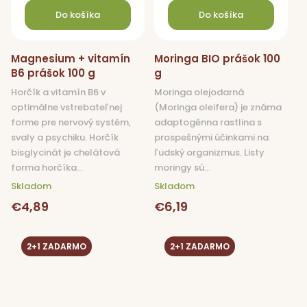
Do košíka
Do košíka
Magnesium + vitamín
Moringa BIO prášok 100
B6 prášok 100 g
g
Horčík a vitamín B6 v
Moringa olejodarná
optimálne vstrebateľnej
(Moringa oleifera) je známa
forme pre nervový systém,
adaptogénna rastlina s
svaly a psychiku. Horčík
prospešnými účinkami na
bisglycinát je chelátová
ľudský organizmus. Listy
forma horčíka...
moringy sú...
Skladom
Skladom
€4,89
€6,19
2+1 ZADARMO
2+1 ZADARMO