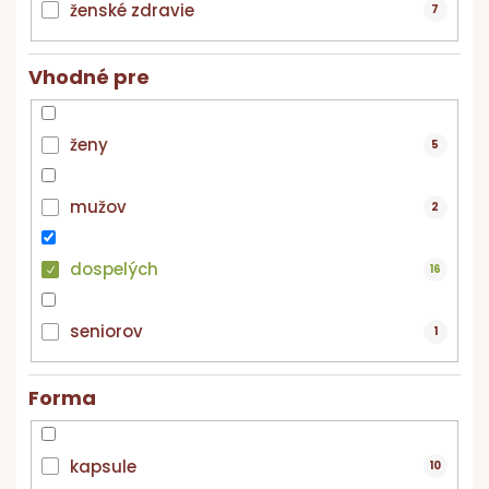
ženské zdravie
7
Vhodné pre
ženy
5
mužov
2
dospelých
16
seniorov
1
Forma
kapsule
10