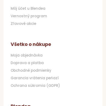
ä
t
Môj účet u Blendea
i
Vernostný program
e
Zľavové akcie
Všetko o nákupe
Moja objednávka
Doprava a platba
Obchodné podmienky
Garancia vrátenia peňazí
Ochrana súkromia (GDPR)