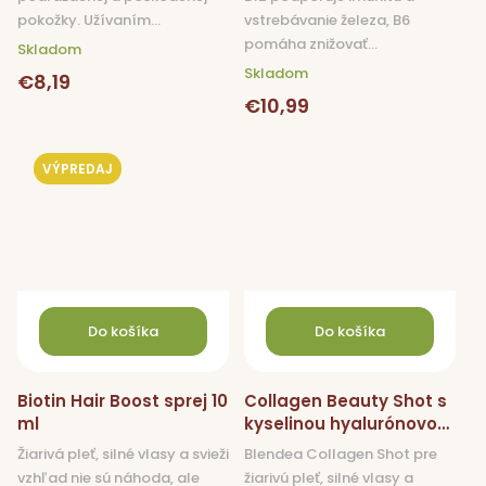
pokožky. Užívaním...
vstrebávanie železa, B6
pomáha znižovať...
Skladom
Skladom
€8,19
€10,99
VÝPREDAJ
Do košíka
Do košíka
Biotin Hair Boost sprej 10
Collagen Beauty Shot s
ml
kyselinou hyalurónovou
a zinkom 14x 25 ml
Žiarivá pleť, silné vlasy a svieži
Blendea Collagen Shot pre
vzhľad nie sú náhoda, ale
žiarivú pleť, silné vlasy a