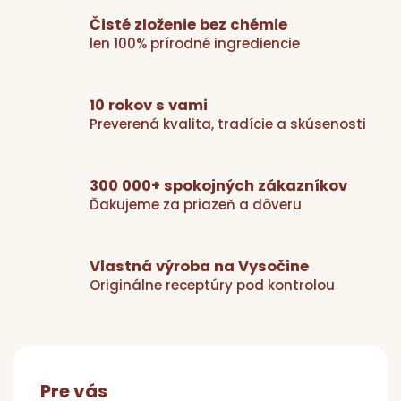
l
Čisté zloženie bez chémie
á
len 100% prírodné ingrediencie
d
a
c
i
10 rokov s vami
e
Preverená kvalita, tradície a skúsenosti
p
r
v
300 000+ spokojných zákazníkov
k
Ďakujeme za priazeň a dôveru
y
v
ý
Vlastná výroba na Vysočine
p
Originálne receptúry pod kontrolou
i
s
Z
u
á
p
Pre vás